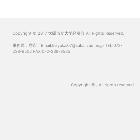
Copyright © 2017
大阪市立大学経友会
All Rights Reserved.
事務局：堺市，Email:keiyukai07@sakai.zaq.ne.jp TEL:072-
238-9502 FAX:072-238-9525
Copyright ©
, All rights reserved.