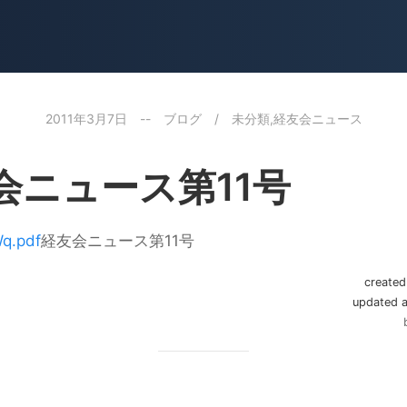
2011年3月7日
--
ブログ
/
未分類
,
経友会ニュース
会ニュース第11号
q.pdf
経友会ニュース第11号
create
updated